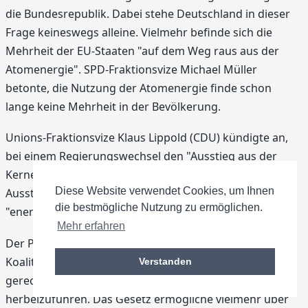
die Bundesrepublik. Dabei stehe Deutschland in dieser
Frage keineswegs alleine. Vielmehr befinde sich die
Mehrheit der EU-Staaten "auf dem Weg raus aus der
Atomenergie". SPD-Fraktionsvize Michael Müller
betonte, die Nutzung der Atomenergie finde schon
lange keine Mehrheit in der Bevölkerung.
Unions-Fraktionsvize Klaus Lippold (CDU) kündigte an,
bei einem Regierungswechsel den "Ausstieg aus der
Kernenergie" wieder rückgängig zu machen. Der
Diese Website verwendet Cookies, um Ihnen
Ausstieg gefährde Arbeitsplätze und sei
die bestmögliche Nutzung zu ermöglichen.
"energiepolitisch verfehlt".
Mehr erfahren
Der PDS-Parlamentarier Winfried Wolf kritisierte, die
Koalition werde ihrem selbst gestellten Ziel nicht
Verstanden
gerecht, den Ausstieg aus der Kernenergie
herbeizuführen. Das Gesetz ermögliche vielmehr über