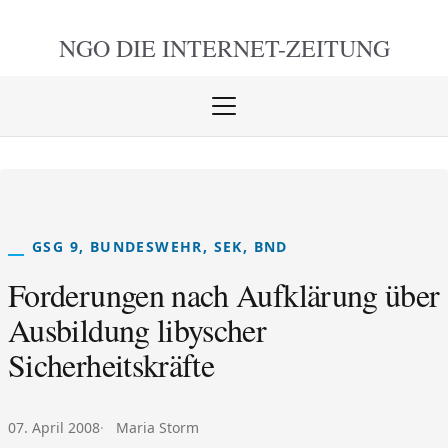
NGO DIE
INTERNET-ZEITUNG
Menü
öffnen
schlie
GSG 9, BUNDESWEHR, SEK, BND
Forderungen nach Aufklärung über
Ausbildung libyscher
Sicherheitskräfte
Veröffentlicht am:
Autor:
07. April 2008
Maria Storm