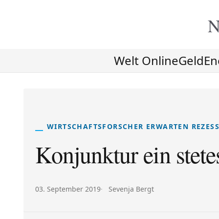
N
Welt Online
Geld
En
WIRTSCHAFTSFORSCHER ERWARTEN REZES
Konjunktur ein stet
Veröffentlicht am:
Autor:
03. September 2019
Sevenja Bergt