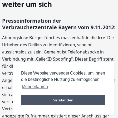
weiter um sich
Presseinformation der
Verbraucherzentrale Bayern vom 9.11.2012:
Ahnungslose Bürger führt es massenhaft in die Irre. Die
Urheber des Delikts zu identifizieren, scheint
aussichtslos zu sein. Gemeint ist Telefonabzocke in
Verbindung mit „CallerID Spoofing“. Dieser Begriff steht
für die Verschleierung der eigenen Identität, indem eine
vertrauenswürdige Rufnummer im Display des
Diese Website verwendet Cookies, um Ihnen
die bestmögliche Nutzung zu ermöglichen.
Angerufenen auftaucht. Die Verbraucherzentrale Bayern
Mehr erfahren
erhält tagtäglich neue Fallschilderungen: Anrufer geben
sich als Mitarbeiter des Verbraucherschutzes aus und
Verstanden
versuchen, Verbraucher mit falschen Geschichten in
Verträge zu locken. Prüft jemand die im Display
angezeigte Rufnummer, existiert dieser Anschluss gar