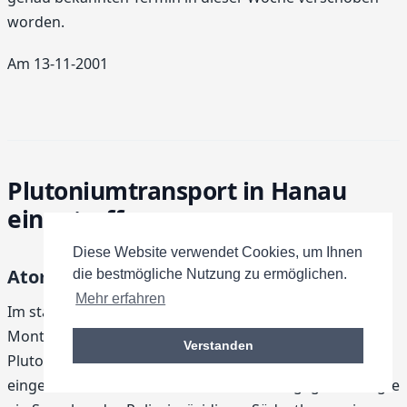
worden.
Am 13-11-2001
Plutoniumtransport in Hanau
eingetroffen
Diese Website verwendet Cookies, um Ihnen
Atommüll-Tourismus
die bestmögliche Nutzung zu ermöglichen.
Mehr erfahren
Im staatlichen Brennelementelager in Hanau ist am
Montagmorgen der dritte von vier geplanten
Verstanden
Plutoniumtransporten aus dem schottischen Dounray
eingetroffen. Zwischenfälle habe es nicht gegeben, sagte