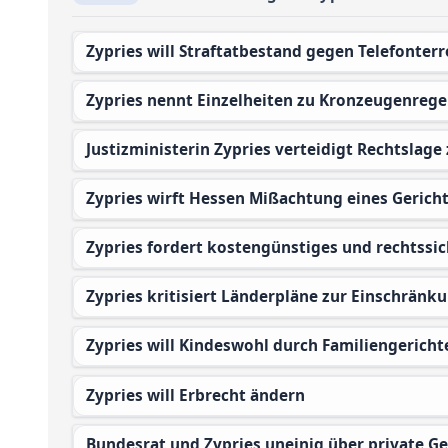
Zypries will Straftatbestand gegen Telefonte
Zypries nennt Einzelheiten zu Kronzeugenreg
Justizministerin Zypries verteidigt Rechtslag
Zypries wirft Hessen Mißachtung eines Gericht
Zypries fordert kostengünstiges und rechtssi
Zypries kritisiert Länderpläne zur Einschrän
Zypries will Kindeswohl durch Familiengericht
Zypries will Erbrecht ändern
Bundesrat und Zypries uneinig über private Ge