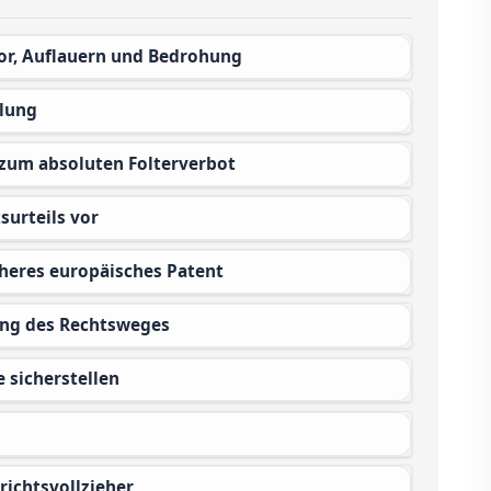
rror, Auflauern und Bedrohung
elung
e zum absoluten Folterverbot
surteils vor
cheres europäisches Patent
kung des Rechtsweges
e sicherstellen
richtsvollzieher