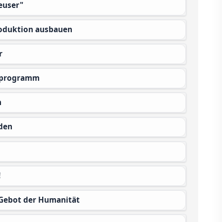
euser"
produktion ausbauen
r
meprogramm
n
rden
!
n Gebot der Humanität