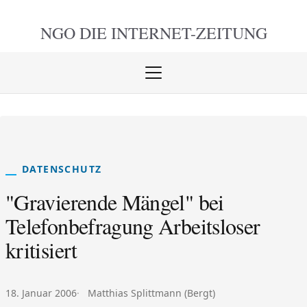
NGO DIE
INTERNET-ZEITUNG
Menü
öffnen
schlie
DATENSCHUTZ
"Gravierende Mängel" bei
Telefonbefragung Arbeitsloser
kritisiert
Veröffentlicht am:
Autor:
18. Januar 2006
Matthias Splittmann (Bergt)