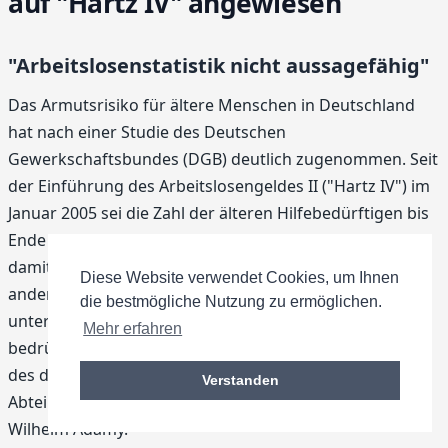
auf "Hartz IV" angewiesen
"Arbeitslosenstatistik nicht aussagefähig"
Das Armutsrisiko für ältere Menschen in Deutschland
hat nach einer Studie des Deutschen
Gewerkschaftsbundes (DGB) deutlich zugenommen. Seit
der Einführung des Arbeitslosengeldes II ("Hartz IV") im
Januar 2005 sei die Zahl der älteren Hilfebedürftigen bis
Ende vergangenen Jahres um mehr als 22 Prozent und
damit fast doppelt so stark gestiegen wie bei den
Diese Website verwendet Cookies, um Ihnen
anderen Altersgruppen, berichtet der "Tagesspiegel"
die bestmögliche Nutzung zu ermöglichen.
unter Berufung auf die DGB-Erhebung. "Das ist ein
Mehr erfahren
bedrückendes Ergebnis, vor allem vor dem Hintergrund
des demografischen Wandels", sagte der Leiter der
Verstanden
Abteilung Arbeitsmarktpolitik im DGB-Bundesvorstand,
Wilhelm Adamy.