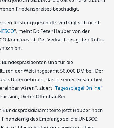
rend jene an Glaubwürdigkeit verliere. Zudem
henen Friedenspreises beschädigt.
eiten Rüstungsgeschäfts verträgt sich nicht
UNESCO
", meint Dr. Peter Hauber von der
SCO-Komitees ist. Der Verkauf des guten Rufes
ynisch an.
s Bundespräsidenten und für die
turen der Welt insgesamt 50.000 DM bei. Der
riöses Unternehmen, das in seiner Gesamtheit
ereinbar wären", zitiert
„Tagesspiegel Online"
ission, Dieter Offenhäußer.
Bundespräsidialamt teilte jetzt Hauber nach
e Finanzierng des Empfangs sei die UNESCO
t Rau nicht von Bedeutung gewesen, dass