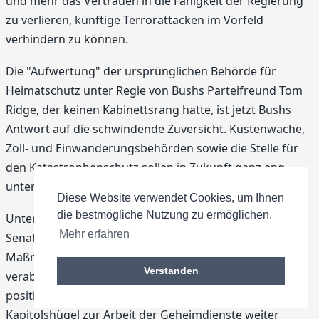
und mehr das Vertrauen in die Fähigkeit der Regierung
zu verlieren, künftige Terrorattacken im Vorfeld
verhindern zu können.
Die "Aufwertung" der ursprünglichen Behörde für
Heimatschutz unter Regie von Bushs Parteifreund Tom
Ridge, der keinen Kabinettsrang hatte, ist jetzt Bushs
Antwort auf die schwindende Zuversicht. Küstenwache,
Zoll- und Einwanderungsbehörden sowie die Stelle für
den Katastrophenschutz sollen in Zukunft ganz eng
unter einem Dach zusammenarbeiten.
Diese Website verwendet Cookies, um Ihnen
die bestmögliche Nutzung zu ermöglichen.
Unter Abgeordneten des Repräsentantenhauses und
Mehr erfahren
Senatoren, die nach der Bush-Rede noch Anti-Terror-
Maßnahmen in Höhe von 31,5 Milliarden Dollar
Verstanden
verabschiedeten, waren erste Reaktionen durchweg
positiv. Zwar werden die Anhörungen auf dem
Kapitolshügel zur Arbeit der Geheimdienste weiter