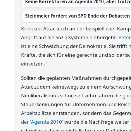
Keine Korrekturen an Agenda 2010, aber trotz
Steinmeier fordert von SPD Ende der Debatte
Kritik übt Attac auch an der beispiellosen Ka
Angriff auf die Sozialsysteme einhergeht.
Pete
ist eine Schwächung der Demokratie. Sie trifft 
Kräfte, die sich für eine gerechte und solidari
einsetzen."
Sollten die geplanten Maßnahmen durchgepeit
Attac zudem keineswegs zu einem Aufschwung fü
Neoliberalismus schon seit zehn Jahren die gl
Steuersenkungen für Unternehmen und Reiche,
Arbeitsplätze entstanden, sondern das Gegentei
der 'Agenda 2010'
würde die Nachfrage weiter
schneller auf die schiefe Bahn einer Deflation a