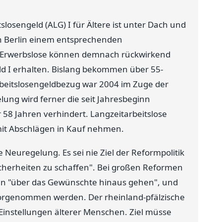
osengeld (ALG) I für Ältere ist unter Dach und
n Berlin einem entsprechenden
e Erwerbslose können demnach rückwirkend
ld I erhalten. Bislang bekommen über 55-
Arbeitslosengeldbezug war 2004 im Zuge der
ung wird ferner die seit Jahresbeginn
58 Jahren verhindert. Langzeitarbeitslose
mit Abschlägen in Kauf nehmen.
e Neuregelung. Es sei nie Ziel der Reformpolitik
cherheiten zu schaffen". Bei großen Reformen
n "über das Gewünschte hinaus gehen", und
rgenommen werden. Der rheinland-pfälzische
 Einstellungen älterer Menschen. Ziel müsse