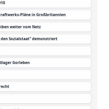
010
kraftwerks-Pläne in Großbritannien
eiben weiter vom Netz
f den Sozialstaat" demonstriert
"
dlager Gorleben
recht