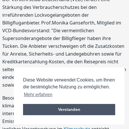
Stärkung des Verbraucherschutzes bei den
irreführenden Lockvogelangeboten der
Billigfluganbieter. Prof.Monika Ganseforth, Mitglied im
VCD-Bundesvorstand: "Die vermeintlichen
Supersonderangebote der Billigflieger haben ihre
Tücken. Die Anbieter verschweigen oft die Zusatzkosten
für Anreise, Sicherheits- und Landegebühren sowie für
Kreditkartenzahlung-Kosten, die den Reisepreis nicht
selten um das Fünffache überschreiten. Weiterhin fehlen
eindeutige Hinweise auf begrenzte Platzkontingente
Diese Website verwendet Cookies, um Ihnen
sowie hohe Storno- und Umtauschgebühren."
die bestmögliche Nutzung zu ermöglichen.
Mehr erfahren
Besonders empörend sei, dass der Flugverkehr als der
klimaunverträglichste Verkehrsträger bei
Verstanden
internationalen Flügen trotz
Kyoto-Protokoll
von jeder
Emissionsbegrenzung ausgenommen ist und sich
jeglicher Verantwortung im
Klimaschutz
entzieht.