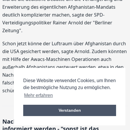
Erweiterung des eigentlichen Afghanistan-Mandats
deutlich komplizierter machen, sagte der SPD-
Verteidigungspolitiker Rainer Arnold der "Berliner
Zeitung".
Schon jetzt könne der Luftraum über Afghanistan durch
die USA gesichert werden, sagte Arnold. Zudem könnten
mit Hilfe der Awacs-Maschinen Operationen auch
außerhalb Afghanistans gesteuert werden, etwa in den
Nachbarländern Pakistan oder Iran. "Ein Einsatz würde
Diese Website verwendet Cookies, um Ihnen
falsche Signale senden und unnötige Befürchtungen
die bestmögliche Nutzung zu ermöglichen.
schüren", sagte Arnold.
Mehr erfahren
Verstanden
Nachtwei will zügig über NATO-Pläne
informiert werden - "sonst ist das